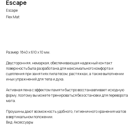
Escape
Escape
Flex Mat
Оформить заявку
Размер: 1840 x 610 x 10 мм.
Двусторонняя, немаркая, обеспечивающая надежный контакт
поверхность была разработана для максимального комфорта и
сцепления при занятиях пилатесом, растяжках, а также выполнении
иных упражнений для тела и духа.
Активная пена с эффектом памяти быстро восстанавливает исходную
форму, поэтому вы можете тренироваться без остановки для переворота
мата.
Проушины дают возможность удобного, гигиеничного хранения матов
в вертикальном положении.
Вид: Аксессуары